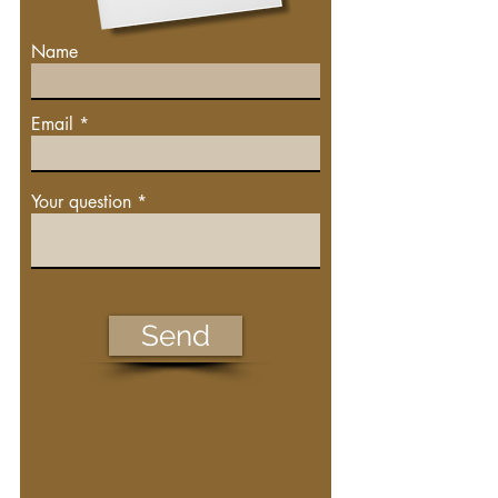
Name
Email
Your question
Send