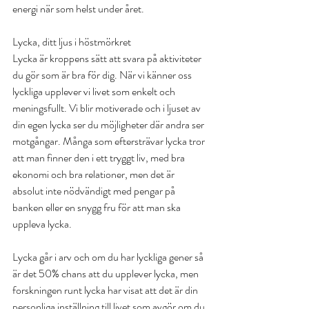
energi när som helst under året.
Lycka, ditt ljus i höstmörkret
Lycka är kroppens sätt att svara på aktiviteter 
du gör som är bra för dig. När vi känner oss 
lyckliga upplever vi livet som enkelt och 
meningsfullt. Vi blir motiverade och i ljuset av 
din egen lycka ser du möjligheter där andra ser 
motgångar. Många som eftersträvar lycka tror 
att man finner den i ett tryggt liv, med bra 
ekonomi och bra relationer, men det är 
absolut inte nödvändigt med pengar på 
banken eller en snygg fru för att man ska 
uppleva lycka.
Lycka går i arv och om du har lyckliga gener så 
är det 50% chans att du upplever lycka, men 
forskningen runt lycka har visat att det är din 
personliga inställning till livet som avgör om du 