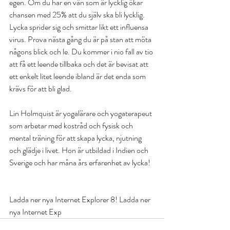
egen. Om du har en vän som är lycklig ökar 
chansen med 25% att du själv ska bli lycklig. 
Lycka sprider sig och smittar likt ett influensa 
virus. Prova nästa gång du är på stan att möta 
någons blick och le. Du kommer i nio fall av tio 
att få ett leende tillbaka och det är bevisat att 
ett enkelt litet leende ibland är det enda som 
krävs för att bli glad.
Lin Holmquist är yogalärare och yogaterapeut 
som arbetar med kostråd och fysisk och 
mental träning för att skapa lycka, njutning 
och glädje i livet. Hon är utbildad i Indien och 
Sverige och har måna års erfarenhet av lycka!
Ladda ner nya Internet Explorer 8! Ladda ner 
nya Internet Exp