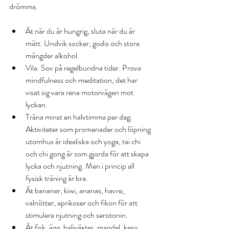
drömma.
Ät när du är hungrig, sluta när du är 
mätt. Undvik socker, godis och stora 
mängder alkohol.  
Vila. Sov på regelbundna tider. Prova 
mindfulness och meditation, det har 
visat sig vara rena motorvägen mot 
lyckan.  
Träna minst en halvtimma per dag. 
Aktiviteter som promenader och löpning 
utomhus är idealiska och yoga, tai chi 
och chi gong är som gjorda för att skapa 
lycka och njutning. Men i princip all 
fysisk träning är bra.  
Ät bananer, kiwi, ananas, havre, 
valnötter, aprikoser och fikon för att 
stimulera njutning och serotonin.  
Ät fisk, ägg, baljväxter, mandel, keso, 