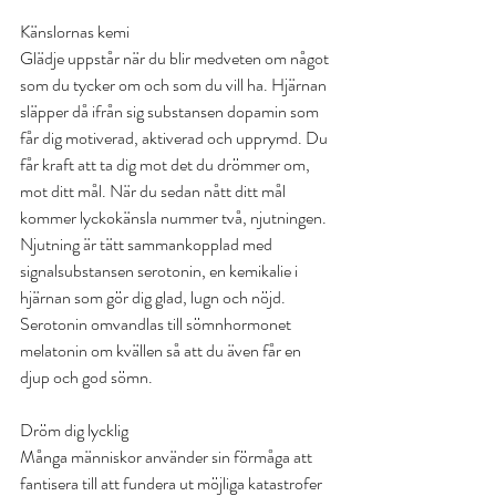
Känslornas kemi
Glädje uppstår när du blir medveten om något 
som du tycker om och som du vill ha. Hjärnan 
släpper då ifrån sig substansen dopamin som 
får dig motiverad, aktiverad och upprymd. Du 
får kraft att ta dig mot det du drömmer om, 
mot ditt mål. När du sedan nått ditt mål 
kommer lyckokänsla nummer två, njutningen. 
Njutning är tätt sammankopplad med 
signalsubstansen serotonin, en kemikalie i 
hjärnan som gör dig glad, lugn och nöjd. 
Serotonin omvandlas till sömnhormonet 
melatonin om kvällen så att du även får en 
djup och god sömn.
Dröm dig lycklig
Många människor använder sin förmåga att 
fantisera till att fundera ut möjliga katastrofer 