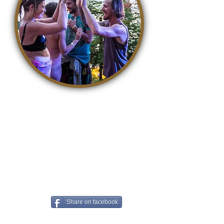
It is so easy to contribute to a
better world. With awareness,
life becomes a kind, accepting
and loving playground where we
can all grow. The easiest way to
contribute is to share this article
on Facebook!
Share on facebook