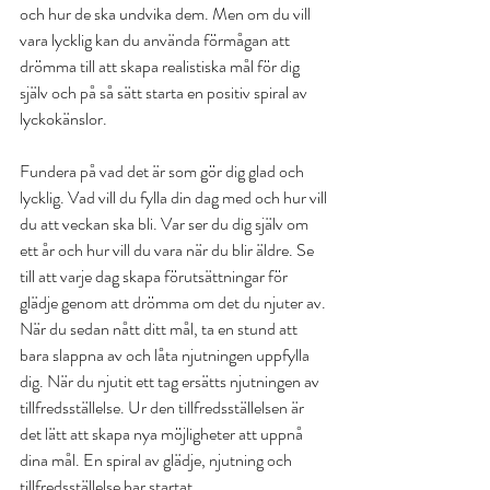
och hur de ska undvika dem. Men om du vill 
vara lycklig kan du använda förmågan att 
drömma till att skapa realistiska mål för dig 
själv och på så sätt starta en positiv spiral av 
lyckokänslor.
Fundera på vad det är som gör dig glad och 
lycklig. Vad vill du fylla din dag med och hur vill 
du att veckan ska bli. Var ser du dig själv om 
ett år och hur vill du vara när du blir äldre. Se 
till att varje dag skapa förutsättningar för 
glädje genom att drömma om det du njuter av. 
När du sedan nått ditt mål, ta en stund att 
bara slappna av och låta njutningen uppfylla 
dig. När du njutit ett tag ersätts njutningen av 
tillfredsställelse. Ur den tillfredsställelsen är 
det lätt att skapa nya möjligheter att uppnå 
dina mål. En spiral av glädje, njutning och 
tillfredsställelse har startat.